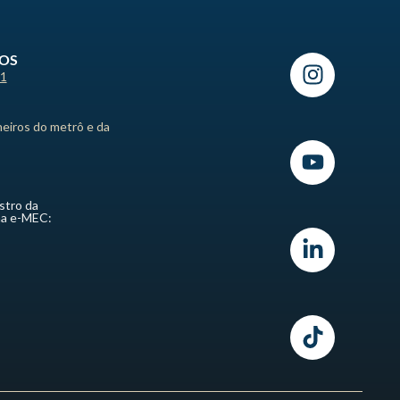
ROS
21
heiros do metrô e da
stro da
ma e-MEC: