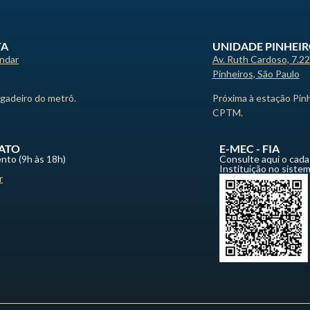
TA
UNIDADE PINHEI
andar
Av. Ruth Cardoso, 7.2
Pinheiros, São Paulo
igadeiro do metrô.
Próxima à estação Pin
CPTM.
ATO
E-MEC - FIA
nto (9h às 18h)
Consulte aqui o cada
Instituição no siste
r