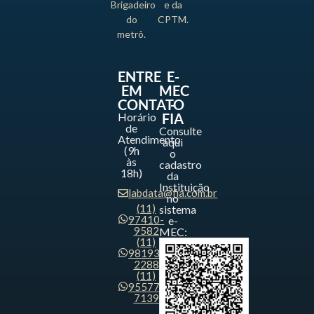
Brigadeiro
e da
do
CPTM.
metrô.
ENTRE
E-
EM
MEC
CONTATO
-
Horário
FIA
de
Consulte
Atendimento
aqui
(9h
o
às
cadastro
18h)
da
Instituição
labdata@fia.com.br
no
(11)
sistema
97410-
e-
9582
MEC:
(11)
98193-
2288
(11)
95577-
7139