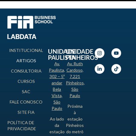
INSTITUCIONAL
UNIDADE
UNIDADE
PAULISTA
PINHEIROS
ARTIGOS
Av.
Av. Ruth
Paulista,
Cardoso,
CONSULTORIA
302 – 5º
7.221
CURSOS
andar
Pinheiros,
Bela
São
SAC
Vista,
Paulo
FALE CONOSCO
São
Próxima
Paulo
SITE FIA
à
Ao lado
estação
POLÍTICA DE
da
Pinheiros
PRIVACIDADE
estação
do metrô