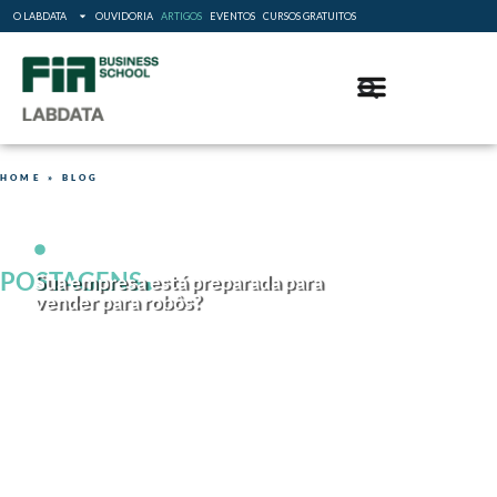
O LABDATA
OUVIDORIA
ARTIGOS
EVENTOS
CURSOS GRATUITOS
HOME
»
BLOG
.
agosto 5, 2026
POSTAGENS
Sua empresa está preparada para
vender para robôs?