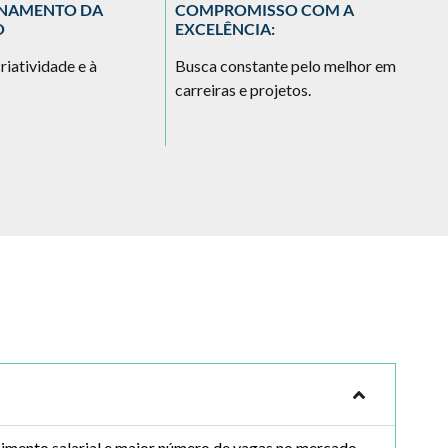
ONAMENTO DA
COMPROMISSO COM A
D
O
EXCELÊNCIA:
H
riatividade e à
Busca constante pelo melhor em
Ap
carreiras e projetos.
ex
at
scimento salarial e maior número de vagas no mercado