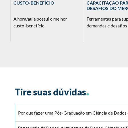
CUSTO-BENEFÍCIO
CAPACITAÇÃO PA
DESAFIOS DO ME
A hora/aula possui o melhor
Ferramentas para su
e
custo-benefício.
demandas e desafios 
.
Tire suas dúvidas
Por que fazer uma Pós-Graduação em Ciência de Dados e 
Engenharia de Dados, Arquitetura de Dados, Ciência de D