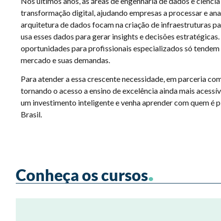
Nos últimos anos, as áreas de engenharia de dados e ciência
transformação digital, ajudando empresas a processar e ana
arquitetura de dados focam na criação de infraestruturas p
usa esses dados para gerar insights e decisões estratégicas
oportunidades para profissionais especializados só tendem 
mercado e suas demandas.
Para atender a essa crescente necessidade, em parceria co
tornando o acesso a ensino de excelência ainda mais acessív
um investimento inteligente e venha aprender com quem é p
Brasil.
.
Conheça os cursos