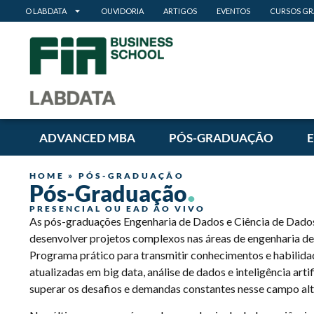
O LABDATA
OUVIDORIA
ARTIGOS
EVENTOS
CURSOS GR
ADVANCED MBA
PÓS-GRADUAÇÃO
.
HOME
»
PÓS-GRADUAÇÃO
Pós-Graduação
PRESENCIAL OU EAD AO VIVO
As pós-graduações Engenharia de Dados e Ciência de Dados 
desenvolver projetos complexos nas áreas de engenharia de 
Programa prático para transmitir conhecimentos e habilidad
atualizadas em big data, análise de dados e inteligência art
superar os desafios e demandas constantes nesse campo al