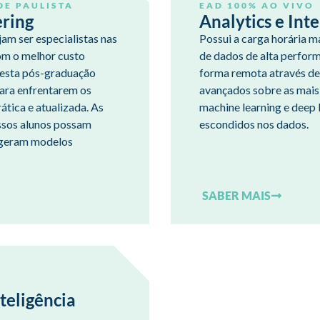
DE PAULISTA
EAD 100% AO VIVO
ering
Analytics e Inte
am ser especialistas nas
Possui a carga horária m
om o melhor custo
de dados de alta perform
 esta pós-graduação
forma remota através de
para enfrentarem os
avançados sobre as mais i
tica e atualizada. As
machine learning e deep 
nossos alunos possam
escondidos nos dados.
e geram modelos
SABER MAIS
teligência