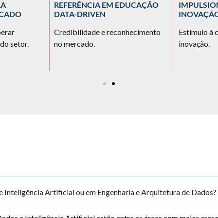
RA
REFERÊNCIA EM EDUCAÇÃO
IMPULSI
RCADO
DATA-DRIVEN
INOVAÇÃ
perar
Credibilidade e reconhecimento
Estímulo à c
do setor.
no mercado.
inovação.
Inteligência Artificial ou em Engenharia e Arquitetura de Dados?
ados e Inteligência Artificial estão entre as áreas com maior cre