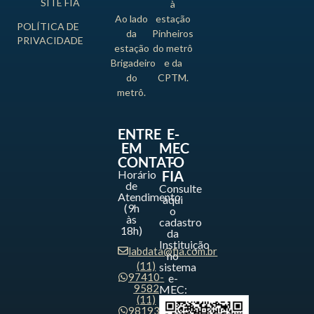
SITE FIA
à
Ao lado
estação
POLÍTICA DE
da
Pinheiros
PRIVACIDADE
estação
do metrô
Brigadeiro
e da
do
CPTM.
metrô.
ENTRE
E-
EM
MEC
CONTATO
-
Horário
FIA
de
Consulte
Atendimento
aqui
(9h
o
às
cadastro
18h)
da
Instituição
labdata@fia.com.br
no
(11)
sistema
97410-
e-
9582
MEC:
(11)
98193-