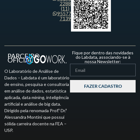
2288
(11)
95577-
7139
Fique por dentro das novidades
PARCEIRO
do Labdata, associando-se à
OFICIAL
nossa Newsletter:
O Laboratório de Análise de
Dados – Labdata é um laboratório
de ensino, pesquisa e consultoria
FAZER CADASTRO
em análise de dados, estatística
aplicada, data mining, inteligência
artificial e análise de big data.
Dirigido pela renomada Prof.ª Dr.ª
Alessandra Montini que possui
sólida carreira docente na FEA –
USP.