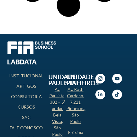
INSTITUCIONAL
UNIDADE
UNIDADE
PAULISTA
PINHEIROS
ARTIGOS
Av.
Av. Ruth
Paulista,
Cardoso,
CONSULTORIA
302 – 5º
7.221
CURSOS
andar
Pinheiros,
Bela
São
SAC
Vista,
Paulo
FALE CONOSCO
São
Próxima
Paulo