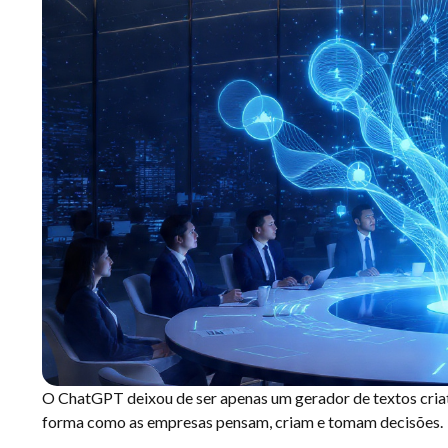
O ChatGPT deixou de ser apenas um gerador de textos criat
forma como as empresas pensam, criam e tomam decisões.