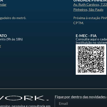
andar
Av. Ruth Cardoso, 7.2
Pinheiros, São Paulo
igadeiro do metrô.
Próxima à estação Pin
CPTM.
ATO
E-MEC - FIA
nto (9h às 18h)
Consulte aqui o cada
Instituição no siste
r
Fique por dentro das novidades 
 ensino, pesquisa e consultoria em