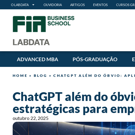
O LABDATA
OUVIDORIA
ARTIGOS
EVENTOS
CURSOS GR
ADVANCED MBA
PÓS-GRADUAÇÃO
HOME
»
BLOG
»
CHATGPT ALÉM DO ÓBVIO: APL
ChatGPT além do óbvio
estratégicas para emp
outubro 22, 2025