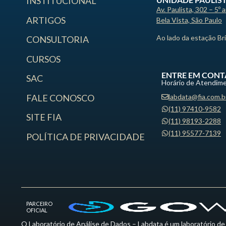
INSTITUCIONAL
Av. Paulista, 302 – 5º 
ARTIGOS
Bela Vista, São Paulo
Ao lado da estação Br
CONSULTORIA
CURSOS
ENTRE EM CONT
SAC
Horário de Atendime
labdata@fia.com.b
FALE CONOSCO
(11) 97410-9582
SITE FIA
(11) 98193-2288
(11) 95577-7139
POLÍTICA DE PRIVACIDADE
PARCEIRO
OFICIAL
O Laboratório de Análise de Dados – Labdata é um laboratório de