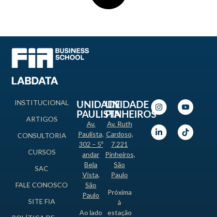
INSTITUCIONAL
UNIDADE
UNIDADE
PAULISTA
PINHEIROS
ARTIGOS
Av.
Av. Ruth
Paulista,
Cardoso,
CONSULTORIA
302 – 5º
7.221
CURSOS
andar
Pinheiros,
Bela
São
SAC
Vista,
Paulo
FALE CONOSCO
São
Próxima
Paulo
SITE FIA
à
Ao lado
estação