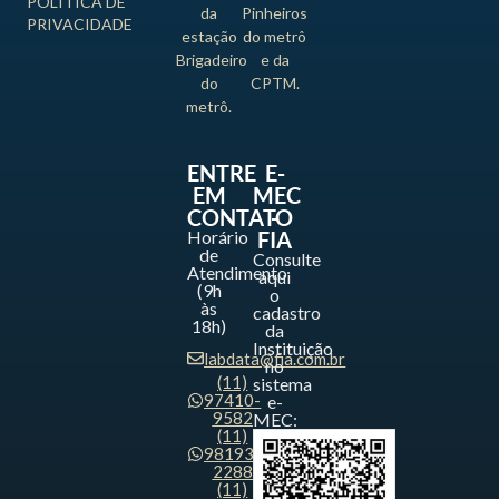
POLÍTICA DE
da
Pinheiros
PRIVACIDADE
estação
do metrô
Brigadeiro
e da
do
CPTM.
metrô.
ENTRE
E-
EM
MEC
CONTATO
-
Horário
FIA
de
Consulte
Atendimento
aqui
(9h
o
às
cadastro
18h)
da
Instituição
labdata@fia.com.br
no
(11)
sistema
97410-
e-
9582
MEC:
(11)
98193-
2288
(11)