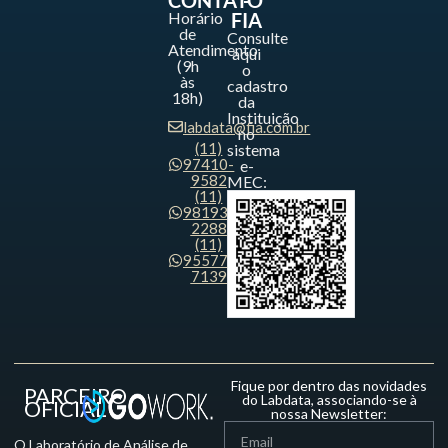
CONTATO
-
Horário
FIA
de
Consulte
Atendimento
aqui
(9h
o
às
cadastro
18h)
da
Instituição
labdata@fia.com.br
no
(11)
sistema
97410-
e-
9582
MEC:
(11)
98193-
2288
(11)
95577-
7139
Fique por dentro das novidades
PARCEIRO
do Labdata, associando-se à
OFICIAL
nossa Newsletter:
O Laboratório de Análise de