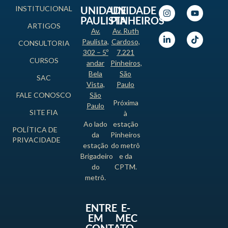
INSTITUCIONAL
UNIDADE
UNIDADE
PAULISTA
PINHEIROS
ARTIGOS
Av.
Av. Ruth
Paulista,
Cardoso,
CONSULTORIA
302 – 5º
7.221
CURSOS
andar
Pinheiros,
Bela
São
SAC
Vista,
Paulo
FALE CONOSCO
São
Próxima
Paulo
SITE FIA
à
Ao lado
estação
POLÍTICA DE
da
Pinheiros
PRIVACIDADE
estação
do metrô
Brigadeiro
e da
do
CPTM.
metrô.
ENTRE
E-
EM
MEC