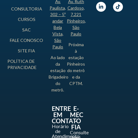
Av.
Av. Ruth
Paulista,
Cardoso,
CONSULTORIA
302 – 5º
7.221
CURSOS
andar
Pinheiros,
Bela
São
SAC
Vista,
Paulo
FALE CONOSCO
São
Próxima
Paulo
SITE FIA
à
Ao lado
estação
POLÍTICA DE
da
Pinheiros
PRIVACIDADE
estação
do metrô
Brigadeiro
e da
do
CPTM.
metrô.
ENTRE
E-
EM
MEC
CONTATO
-
Horário
FIA
de
Consulte
Atendimento
aqui