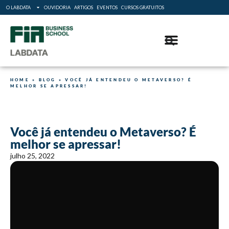
O LABDATA
OUVIDORIA
ARTIGOS
EVENTOS
CURSOS GRATUITOS
HOME
»
BLOG
»
VOCÊ JÁ ENTENDEU O METAVERSO? É
MELHOR SE APRESSAR!
Você já entendeu o Metaverso? É
melhor se apressar!
julho 25, 2022