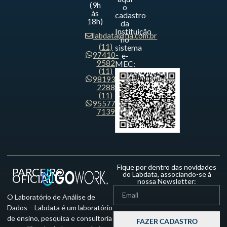
(9h
o
às
cadastro
18h)
da
Instituição
labdata@fia.com.br
no
(11)
sistema
97410-
e-
9582
MEC:
(11)
98193-
2288
(11)
95577-
7139
Fique por dentro das novidades
PARCEIRO
do Labdata, associando-se à
OFICIAL
nossa Newsletter:
O Laboratório de Análise de
Dados – Labdata é um laboratório
de ensino, pesquisa e consultoria
FAZER CADASTRO