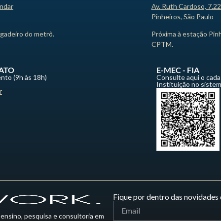
andar
Av. Ruth Cardoso, 7.2
Pinheiros, São Paulo
igadeiro do metrô.
Próxima à estação Pin
CPTM.
ATO
E-MEC - FIA
nto (9h às 18h)
Consulte aqui o cada
Instituição no siste
r
Fique por dentro das novidades 
 ensino, pesquisa e consultoria em