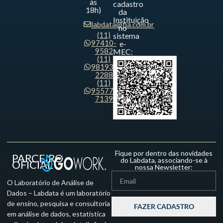
às
cadastro
18h)
da
Instituição
labdata@fia.com.br
no
(11)
sistema
97410-
e-
9582
MEC:
(11)
98193-
2288
(11)
95577-
7139
Fique por dentro das novidades
PARCEIRO
do Labdata, associando-se à
OFICIAL
nossa Newsletter:
O Laboratório de Análise de
Dados – Labdata é um laboratório
de ensino, pesquisa e consultoria
FAZER CADASTRO
em análise de dados, estatística