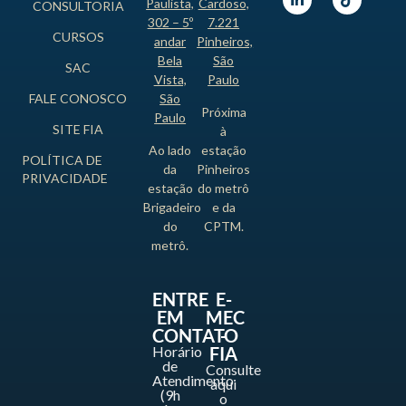
Paulista,
Cardoso,
CONSULTORIA
302 – 5º
7.221
CURSOS
andar
Pinheiros,
Bela
São
SAC
Vista,
Paulo
FALE CONOSCO
São
Próxima
Paulo
SITE FIA
à
Ao lado
estação
POLÍTICA DE
da
Pinheiros
PRIVACIDADE
estação
do metrô
Brigadeiro
e da
do
CPTM.
metrô.
ENTRE
E-
EM
MEC
CONTATO
-
Horário
FIA
de
Consulte
Atendimento
aqui
(9h
o