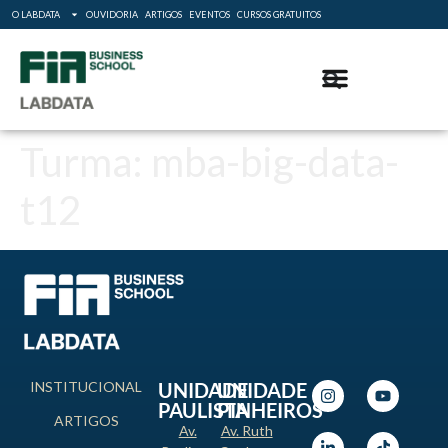
O LABDATA
OUVIDORIA
ARTIGOS
EVENTOS
CURSOS GRATUITOS
Turma:
mba-big-data-
t12
INSTITUCIONAL
UNIDADE
UNIDADE
PAULISTA
PINHEIROS
ARTIGOS
Av.
Av. Ruth