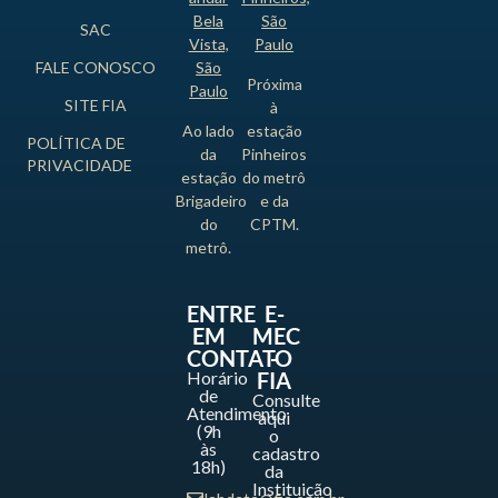
Bela
São
SAC
Vista,
Paulo
FALE CONOSCO
São
Próxima
Paulo
SITE FIA
à
Ao lado
estação
POLÍTICA DE
da
Pinheiros
PRIVACIDADE
estação
do metrô
Brigadeiro
e da
do
CPTM.
metrô.
ENTRE
E-
EM
MEC
CONTATO
-
Horário
FIA
de
Consulte
Atendimento
aqui
(9h
o
às
cadastro
18h)
da
Instituição