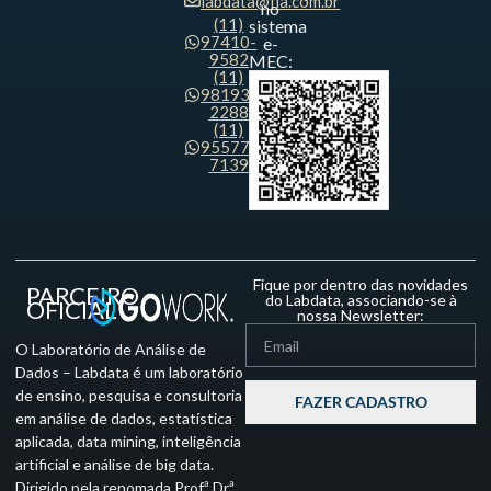
labdata@fia.com.br
no
(11)
sistema
97410-
e-
9582
MEC:
(11)
98193-
2288
(11)
95577-
7139
Fique por dentro das novidades
PARCEIRO
do Labdata, associando-se à
OFICIAL
nossa Newsletter:
O Laboratório de Análise de
Dados – Labdata é um laboratório
de ensino, pesquisa e consultoria
FAZER CADASTRO
em análise de dados, estatística
aplicada, data mining, inteligência
artificial e análise de big data.
Dirigido pela renomada Prof.ª Dr.ª