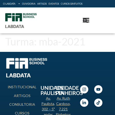
O LABDATA
OUVIDORIA
ARTIGOS
EVENTOS
CURSOS GRATUITOS
Turma:
mba-2021
INSTITUCIONAL
UNIDADE
UNIDADE
PAULISTA
PINHEIROS
ARTIGOS
Av.
Av. Ruth
Paulista,
Cardoso,
CONSULTORIA
302 – 5º
7.221
CURSOS
andar
Pinheiros,