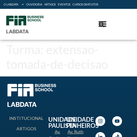
O LABDATA
OUVIDORIA
ARTIGOS
EVENTOS
CURSOS GRATUITOS
Turma:
extensao-
tomada-de-decisao
INSTITUCIONAL
UNIDADE
UNIDADE
PAULISTA
PINHEIROS
ARTIGOS
Av.
Av. Ruth