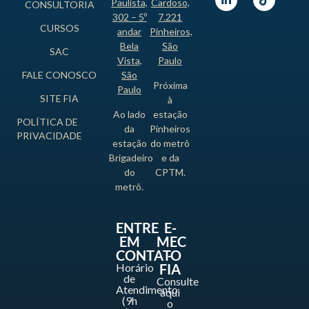
Paulista,
Cardoso,
CONSULTORIA
302 – 5º
7.221
CURSOS
andar
Pinheiros,
Bela
São
SAC
Vista,
Paulo
FALE CONOSCO
São
Próxima
Paulo
SITE FIA
à
Ao lado
estação
POLÍTICA DE
da
Pinheiros
PRIVACIDADE
estação
do metrô
Brigadeiro
e da
do
CPTM.
metrô.
ENTRE
E-
EM
MEC
CONTATO
-
Horário
FIA
de
Consulte
Atendimento
aqui
(9h
o