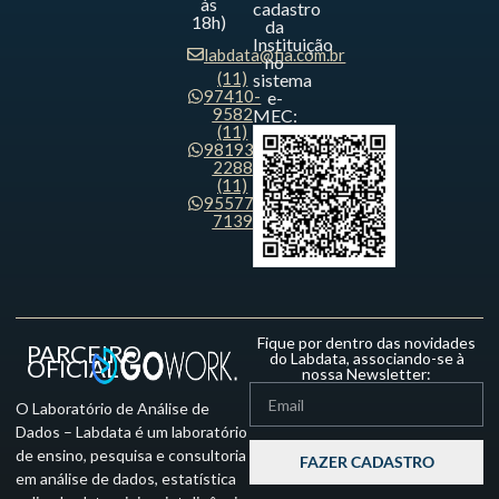
às
cadastro
18h)
da
Instituição
labdata@fia.com.br
no
(11)
sistema
97410-
e-
9582
MEC:
(11)
98193-
2288
(11)
95577-
7139
Fique por dentro das novidades
PARCEIRO
do Labdata, associando-se à
OFICIAL
nossa Newsletter:
O Laboratório de Análise de
Dados – Labdata é um laboratório
de ensino, pesquisa e consultoria
FAZER CADASTRO
em análise de dados, estatística