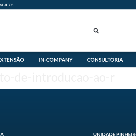
ATUITOS
EXTENSÃO
IN-COMPANY
CONSULTORIA
ito-de-introducao-ao-r
TA
UNIDADE PINHEI