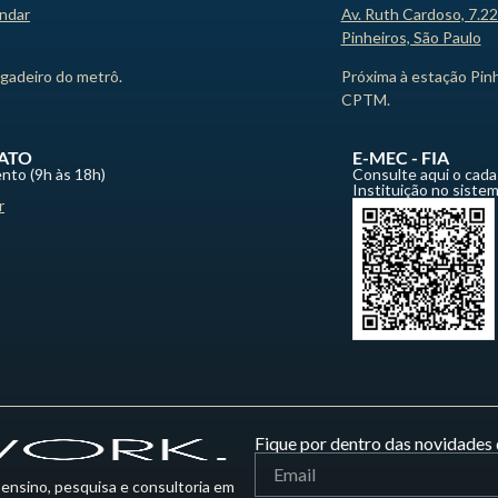
andar
Av. Ruth Cardoso, 7.2
Pinheiros, São Paulo
igadeiro do metrô.
Próxima à estação Pin
CPTM.
ATO
E-MEC - FIA
nto (9h às 18h)
Consulte aqui o cada
Instituição no siste
r
Fique por dentro das novidades 
 ensino, pesquisa e consultoria em