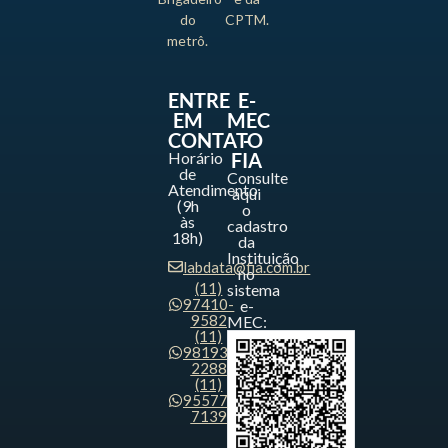
do
CPTM.
metrô.
ENTRE
E-
EM
MEC
CONTATO
-
Horário
FIA
de
Consulte
Atendimento
aqui
(9h
o
às
cadastro
18h)
da
Instituição
labdata@fia.com.br
no
(11)
sistema
97410-
e-
9582
MEC:
(11)
98193-
2288
(11)
95577-
7139