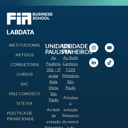
INSTITUCIONAL
UNIDADE
UNIDADE
PAULISTA
PINHEIROS
ARTIGOS
Av.
Av. Ruth
Paulista,
Cardoso,
CONSULTORIA
302 – 5º
7.221
CURSOS
andar
Pinheiros,
Bela
São
SAC
Vista,
Paulo
FALE CONOSCO
São
Próxima
Paulo
SITE FIA
à
Ao lado
estação
POLÍTICA DE
da
Pinheiros
PRIVACIDADE
estação
do metrô
Brigadeiro
e da