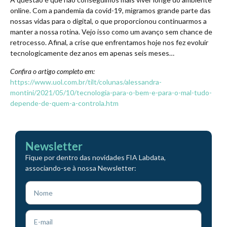
online. Com a pandemia da covid-19, migramos grande parte das
nossas vidas para o digital, o que proporcionou continuarmos a
manter a nossa rotina. Vejo isso como um avanço sem chance de
retrocesso. Afinal, a crise que enfrentamos hoje nos fez evoluir
tecnologicamente dez anos em apenas seis meses…
Confira o artigo completo em:
https://www.uol.com.br/tilt/colunas/alessandra-
montini/2021/05/10/tecnologia-para-o-bem-e-para-o-mal-tudo-
depende-de-quem-a-controla.htm
Newsletter
Fique por dentro das novidades FIA Labdata,
associando-se à nossa Newsletter: