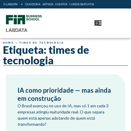
O LABDATA
OUVIDORIA
ARTIGOS
EVENTOS
CURSOS GRATUITOS
HOME
»
TIMES DE TECNOLOGIA
Etiqueta: times de
tecnologia
IA como prioridade — mas ainda
em construção
O Brasil avançou no uso de IA, mas só 1 em cada 3
empresas atingiu maturidade real. O que separa
quem está apenas adotando de quem está
transformando?