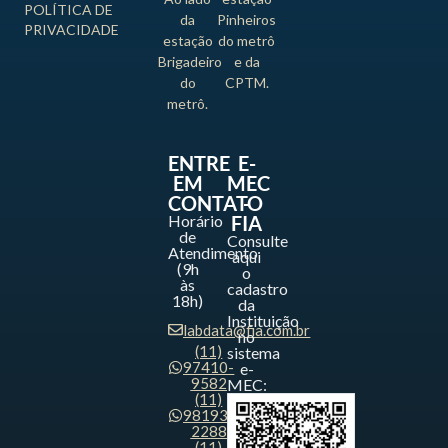
POLÍTICA DE
da
Pinheiros
PRIVACIDADE
estação
do metrô
Brigadeiro
e da
do
CPTM.
metrô.
ENTRE
E-
EM
MEC
CONTATO
-
Horário
FIA
de
Consulte
Atendimento
aqui
(9h
o
às
cadastro
18h)
da
Instituição
labdata@fia.com.br
no
(11)
sistema
97410-
e-
9582
MEC:
(11)
98193-
2288
(11)