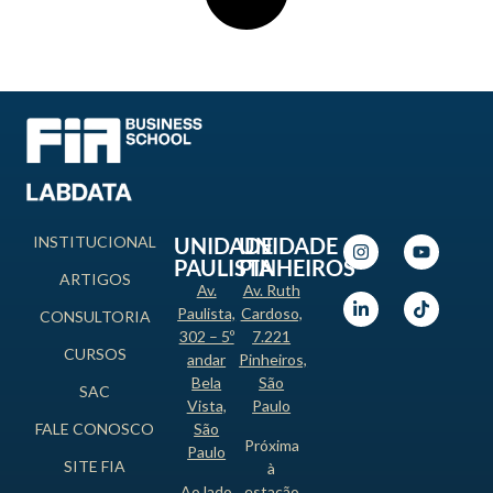
INSTITUCIONAL
UNIDADE
UNIDADE
PAULISTA
PINHEIROS
ARTIGOS
Av.
Av. Ruth
Paulista,
Cardoso,
CONSULTORIA
302 – 5º
7.221
CURSOS
andar
Pinheiros,
Bela
São
SAC
Vista,
Paulo
FALE CONOSCO
São
Próxima
Paulo
SITE FIA
à
Ao lado
estação