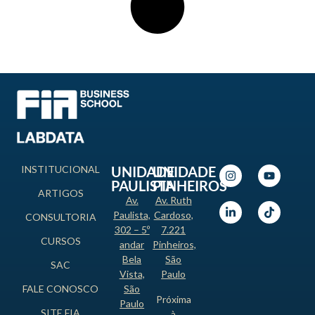
INSTITUCIONAL
UNIDADE
UNIDADE
PAULISTA
PINHEIROS
ARTIGOS
Av.
Av. Ruth
Paulista,
Cardoso,
CONSULTORIA
302 – 5º
7.221
CURSOS
andar
Pinheiros,
Bela
São
SAC
Vista,
Paulo
FALE CONOSCO
São
Próxima
Paulo
SITE FIA
à