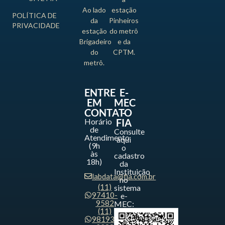
Ao lado
estação
POLÍTICA DE
da
Pinheiros
PRIVACIDADE
estação
do metrô
Brigadeiro
e da
do
CPTM.
metrô.
ENTRE
E-
EM
MEC
CONTATO
-
Horário
FIA
de
Consulte
Atendimento
aqui
(9h
o
às
cadastro
18h)
da
Instituição
labdata@fia.com.br
no
(11)
sistema
97410-
e-
9582
MEC:
(11)
98193-