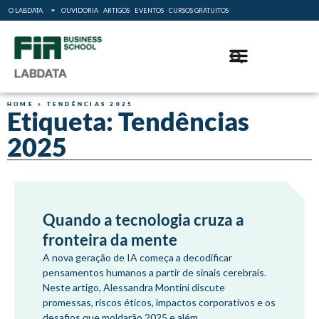
O LABDATA
OUVIDORIA
ARTIGOS
EVENTOS
CURSOS GRATUITOS
HOME
»
TENDÊNCIAS 2025
Etiqueta: Tendências
2025
Quando a tecnologia cruza a
fronteira da mente
A nova geração de IA começa a decodificar
pensamentos humanos a partir de sinais cerebrais.
Neste artigo, Alessandra Montini discute
promessas, riscos éticos, impactos corporativos e os
desafios que moldarão 2025 e além.