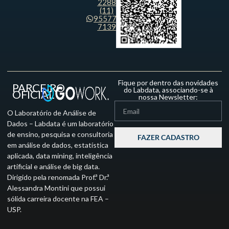
2288
(11)
95577-
7139
Fique por dentro das novidades
PARCEIRO
do Labdata, associando-se à
OFICIAL
nossa Newsletter:
O Laboratório de Análise de
Dados – Labdata é um laboratório
de ensino, pesquisa e consultoria
FAZER CADASTRO
em análise de dados, estatística
aplicada, data mining, inteligência
artificial e análise de big data.
Dirigido pela renomada Prof.ª Dr.ª
Alessandra Montini que possui
sólida carreira docente na FEA –
USP.