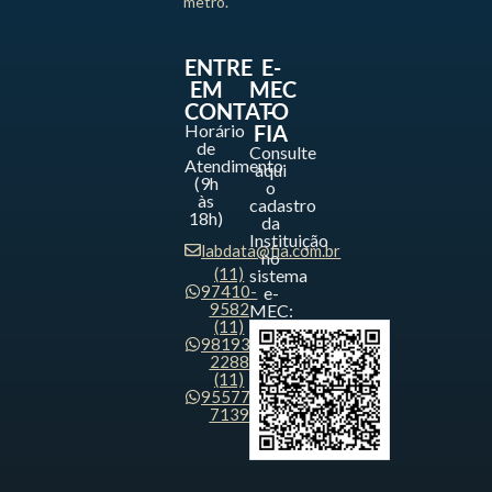
metrô.
ENTRE
E-
EM
MEC
CONTATO
-
Horário
FIA
de
Consulte
Atendimento
aqui
(9h
o
às
cadastro
18h)
da
Instituição
labdata@fia.com.br
no
(11)
sistema
97410-
e-
9582
MEC:
(11)
98193-
2288
(11)
95577-
7139