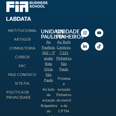
INSTITUCIONAL
UNIDADE
UNIDADE
PAULISTA
PINHEIROS
ARTIGOS
Av.
Av. Ruth
Paulista,
Cardoso,
CONSULTORIA
302 – 5º
7.221
CURSOS
andar
Pinheiros,
Bela
São
SAC
Vista,
Paulo
FALE CONOSCO
São
Próxima
Paulo
SITE FIA
à
Ao lado
estação
POLÍTICA DE
da
Pinheiros
PRIVACIDADE
estação
do metrô
Brigadeiro
e da
do
CPTM.