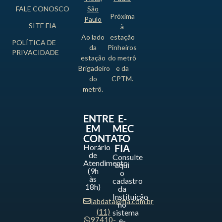
FALE CONOSCO
São
Próxima
Paulo
SITE FIA
à
Ao lado
estação
POLÍTICA DE
da
Pinheiros
PRIVACIDADE
estação
do metrô
Brigadeiro
e da
do
CPTM.
metrô.
ENTRE
E-
EM
MEC
CONTATO
-
Horário
FIA
de
Consulte
Atendimento
aqui
(9h
o
às
cadastro
18h)
da
Instituição
labdata@fia.com.br
no
(11)
sistema
97410-
e-