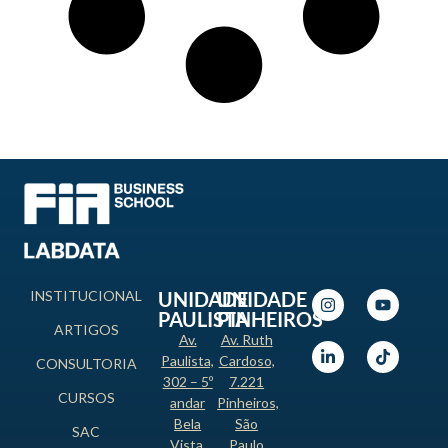
INSTITUCIONAL
UNIDADE
UNIDADE
PAULISTA
PINHEIROS
ARTIGOS
Av.
Av. Ruth
Paulista,
Cardoso,
CONSULTORIA
302 – 5º
7.221
CURSOS
andar
Pinheiros,
Bela
São
SAC
Vista,
Paulo