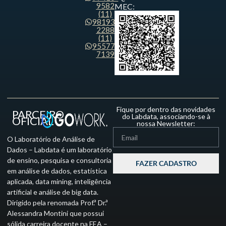
9582
MEC:
(11)
98193-
2288
(11)
95577-
7139
Fique por dentro das novidades
PARCEIRO
do Labdata, associando-se à
OFICIAL
nossa Newsletter:
O Laboratório de Análise de
Dados – Labdata é um laboratório
de ensino, pesquisa e consultoria
FAZER CADASTRO
em análise de dados, estatística
aplicada, data mining, inteligência
artificial e análise de big data.
Dirigido pela renomada Prof.ª Dr.ª
Alessandra Montini que possui
sólida carreira docente na FEA –