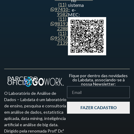
no
(11)
sistema
97410-
e-
9582
MEC:
(11)
98193-
2288
(11)
95577-
7139
Fique por dentro das novidades
PARCEIRO
do Labdata, associando-se à
OFICIAL
nossa Newsletter:
O Laboratório de Análise de
Dados – Labdata é um laboratório
de ensino, pesquisa e consultoria
FAZER CADASTRO
em análise de dados, estatística
aplicada, data mining, inteligência
artificial e análise de big data.
Dirigido pela renomada Prof.ª Dr.ª