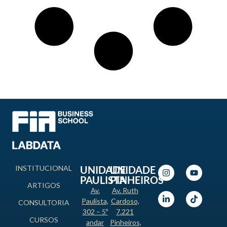
INSTITUCIONAL
UNIDADE
UNIDADE
PAULISTA
PINHEIROS
ARTIGOS
Av.
Av. Ruth
Paulista,
Cardoso,
CONSULTORIA
302 – 5º
7.221
CURSOS
andar
Pinheiros,