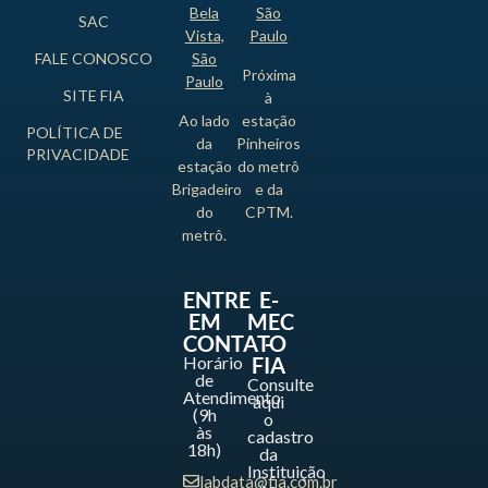
Bela
São
SAC
Vista,
Paulo
FALE CONOSCO
São
Próxima
Paulo
SITE FIA
à
Ao lado
estação
POLÍTICA DE
da
Pinheiros
PRIVACIDADE
estação
do metrô
Brigadeiro
e da
do
CPTM.
metrô.
ENTRE
E-
EM
MEC
CONTATO
-
Horário
FIA
de
Consulte
Atendimento
aqui
(9h
o
às
cadastro
18h)
da
Instituição
labdata@fia.com.br