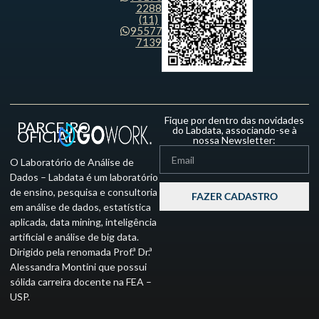
2288
(11)
95577-
7139
Fique por dentro das novidades
PARCEIRO
do Labdata, associando-se à
OFICIAL
nossa Newsletter:
O Laboratório de Análise de
Dados – Labdata é um laboratório
de ensino, pesquisa e consultoria
FAZER CADASTRO
em análise de dados, estatística
aplicada, data mining, inteligência
artificial e análise de big data.
Dirigido pela renomada Prof.ª Dr.ª
Alessandra Montini que possui
sólida carreira docente na FEA –
USP.