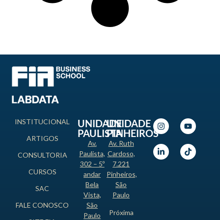
INSTITUCIONAL
UNIDADE
UNIDADE
PAULISTA
PINHEIROS
ARTIGOS
Av.
Av. Ruth
Paulista,
Cardoso,
CONSULTORIA
302 – 5º
7.221
CURSOS
andar
Pinheiros,
Bela
São
SAC
Vista,
Paulo
FALE CONOSCO
São
Próxima
Paulo