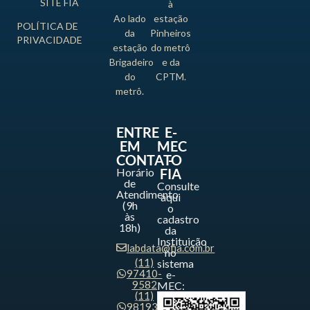
SITE FIA
à
Ao lado
estação
POLÍTICA DE
da
Pinheiros
PRIVACIDADE
estação
do metrô
Brigadeiro
e da
do
CPTM.
metrô.
ENTRE
E-
EM
MEC
CONTATO
-
Horário
FIA
de
Consulte
Atendimento
aqui
(9h
o
às
cadastro
18h)
da
Instituição
labdata@fia.com.br
no
(11)
sistema
97410-
e-
9582
MEC:
(11)
98193-