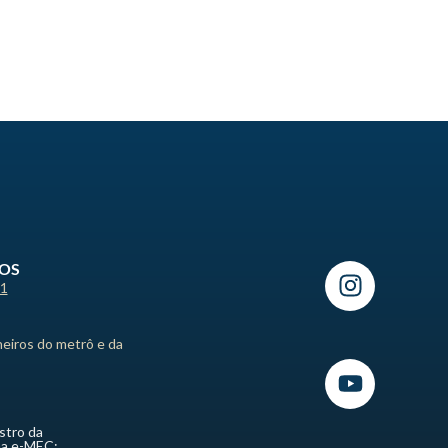
ROS
21
heiros do metrô e da
stro da
ma e-MEC: