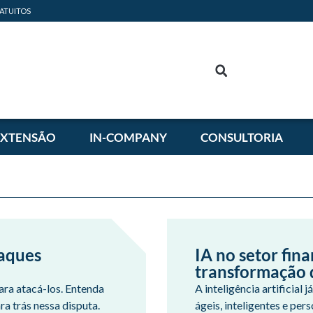
ATUITOS
EXTENSÃO
IN-COMPANY
CONSULTORIA
taques
IA no setor fin
transformação d
ara atacá-los. Entenda
A inteligência artificial
ra trás nessa disputa.
ágeis, inteligentes e pe