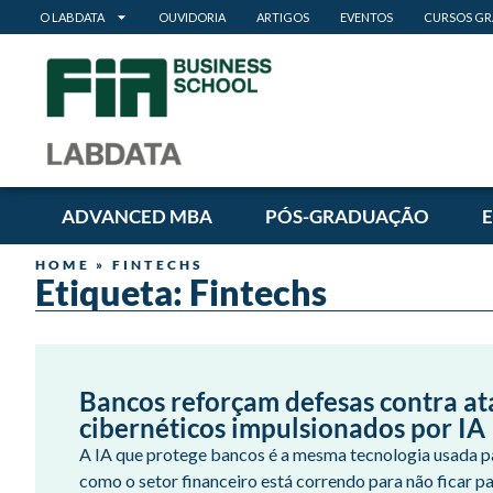
O LABDATA
OUVIDORIA
ARTIGOS
EVENTOS
CURSOS GR
ADVANCED MBA
PÓS-GRADUAÇÃO
HOME
»
FINTECHS
Etiqueta: Fintechs
Bancos reforçam defesas contra a
cibernéticos impulsionados por IA
A IA que protege bancos é a mesma tecnologia usada p
como o setor financeiro está correndo para não ficar pa