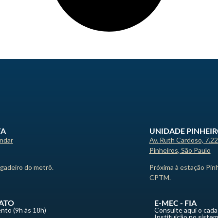
TA
UNIDADE PINHEI
andar
Av. Ruth Cardoso, 7.2
Pinheiros, São Paulo
igadeiro do metrô.
Próxima à estação Pin
CPTM.
ATO
E-MEC - FIA
nto (9h às 18h)
Consulte aqui o cada
Instituição no siste