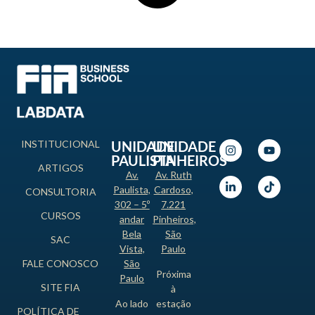
INSTITUCIONAL
UNIDADE
UNIDADE
PAULISTA
PINHEIROS
ARTIGOS
Av.
Av. Ruth
Paulista,
Cardoso,
CONSULTORIA
302 – 5º
7.221
CURSOS
andar
Pinheiros,
Bela
São
SAC
Vista,
Paulo
FALE CONOSCO
São
Próxima
Paulo
SITE FIA
à
Ao lado
estação
POLÍTICA DE