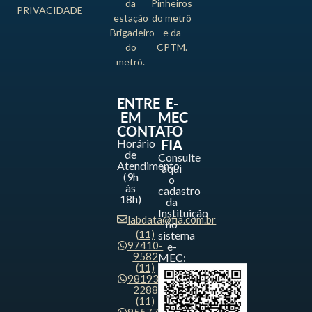
da
Pinheiros
PRIVACIDADE
estação
do metrô
Brigadeiro
e da
do
CPTM.
metrô.
ENTRE
E-
EM
MEC
CONTATO
-
Horário
FIA
de
Consulte
Atendimento
aqui
(9h
o
às
cadastro
18h)
da
Instituição
labdata@fia.com.br
no
(11)
sistema
97410-
e-
9582
MEC:
(11)
98193-
2288
(11)