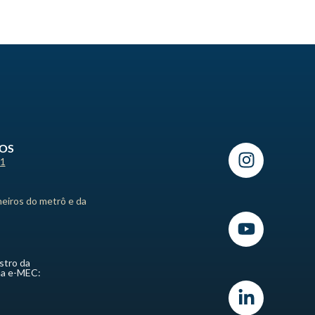
ROS
21
heiros do metrô e da
stro da
ma e-MEC: