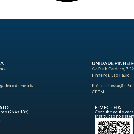
TA
UNIDADE PINHEI
andar
Av. Ruth Cardoso, 7.2
Pinheiros, São Paulo
igadeiro do metrô.
Próxima à estação Pin
CPTM.
ATO
E-MEC - FIA
nto (9h às 18h)
Consulte aqui o cada
Instituição no siste
r