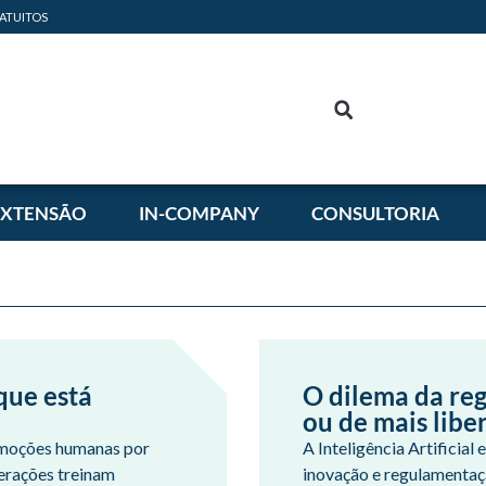
ATUITOS
EXTENSÃO
IN-COMPANY
CONSULTORIA
que está
O dilema da reg
ou de mais libe
r emoções humanas por
A Inteligência Artificial
terações treinam
inovação e regulamentaç