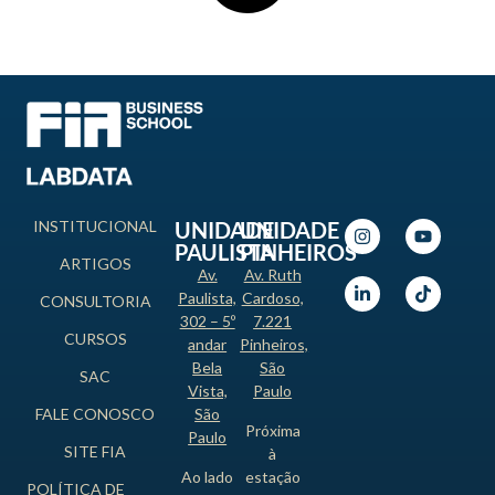
INSTITUCIONAL
UNIDADE
UNIDADE
PAULISTA
PINHEIROS
ARTIGOS
Av.
Av. Ruth
Paulista,
Cardoso,
CONSULTORIA
302 – 5º
7.221
CURSOS
andar
Pinheiros,
Bela
São
SAC
Vista,
Paulo
FALE CONOSCO
São
Próxima
Paulo
SITE FIA
à
Ao lado
estação
POLÍTICA DE