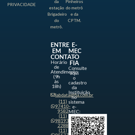
da
Pinheiros
PRIVACIDADE
estação
do metrô
Brigadeiro
e da
do
CPTM.
metrô.
ENTRE
E-
EM
MEC
CONTATO
-
Horário
FIA
de
Consulte
Atendimento
aqui
(9h
o
às
cadastro
18h)
da
Instituição
labdata@fia.com.br
no
(11)
sistema
97410-
e-
9582
MEC:
(11)
98193-
2288
(11)