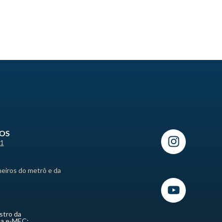
ROS
21
heiros do metrô e da
stro da
ma e-MEC: