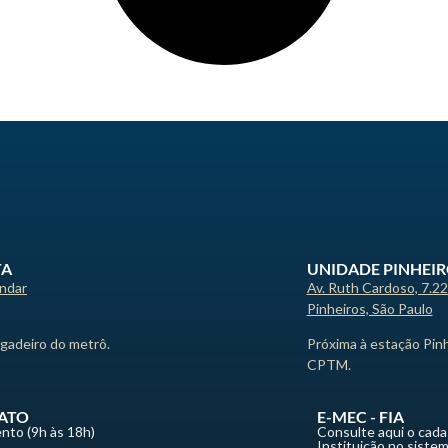
TA
UNIDADE PINHEI
andar
Av. Ruth Cardoso, 7.2
Pinheiros, São Paulo
igadeiro do metrô.
Próxima à estação Pin
CPTM.
ATO
E-MEC - FIA
nto (9h às 18h)
Consulte aqui o cada
Instituição no siste