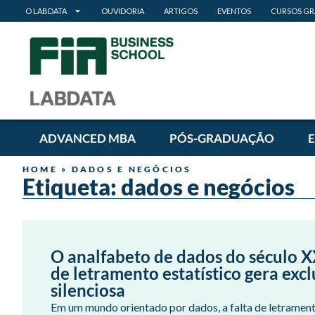
O LABDATA
OUVIDORIA
ARTIGOS
EVENTOS
CURSOS GR
ADVANCED MBA
PÓS-GRADUAÇÃO
HOME
»
DADOS E NEGÓCIOS
Etiqueta: dados e negócios
O analfabeto de dados do século XX
de letramento estatístico gera excl
silenciosa
Em um mundo orientado por dados, a falta de letramento