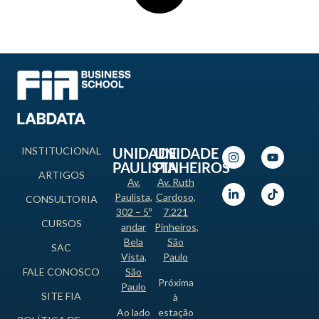
INSTITUCIONAL
UNIDADE
UNIDADE
PAULISTA
PINHEIROS
ARTIGOS
Av.
Av. Ruth
Paulista,
Cardoso,
CONSULTORIA
302 – 5º
7.221
CURSOS
andar
Pinheiros,
Bela
São
SAC
Vista,
Paulo
FALE CONOSCO
São
Próxima
Paulo
SITE FIA
à
Ao lado
estação