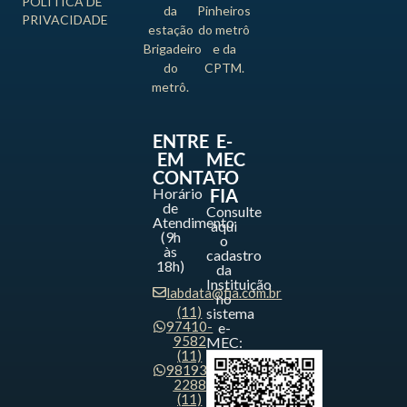
POLÍTICA DE
da
Pinheiros
PRIVACIDADE
estação
do metrô
Brigadeiro
e da
do
CPTM.
metrô.
ENTRE
E-
EM
MEC
CONTATO
-
Horário
FIA
de
Consulte
Atendimento
aqui
(9h
o
às
cadastro
18h)
da
Instituição
labdata@fia.com.br
no
(11)
sistema
97410-
e-
9582
MEC:
(11)
98193-
2288
(11)