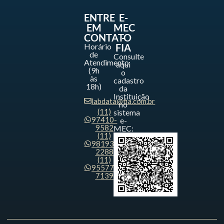
ENTRE
E-
EM
MEC
CONTATO
-
Horário
FIA
de
Consulte
Atendimento
aqui
(9h
o
às
cadastro
18h)
da
Instituição
labdata@fia.com.br
no
(11)
sistema
97410-
e-
9582
MEC:
(11)
98193-
2288
(11)
95577-
7139