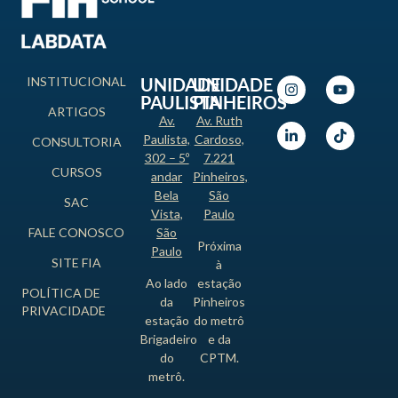
INSTITUCIONAL
UNIDADE
UNIDADE
PAULISTA
PINHEIROS
ARTIGOS
Av.
Av. Ruth
Paulista,
Cardoso,
CONSULTORIA
302 – 5º
7.221
CURSOS
andar
Pinheiros,
Bela
São
SAC
Vista,
Paulo
FALE CONOSCO
São
Próxima
Paulo
SITE FIA
à
Ao lado
estação
POLÍTICA DE
da
Pinheiros
PRIVACIDADE
estação
do metrô
Brigadeiro
e da
do
CPTM.
metrô.