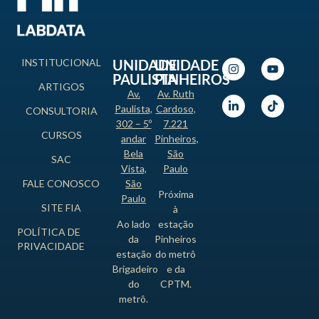
INSTITUCIONAL
UNIDADE
UNIDADE
PAULISTA
PINHEIROS
ARTIGOS
Av.
Av. Ruth
Paulista,
Cardoso,
CONSULTORIA
302 – 5º
7.221
CURSOS
andar
Pinheiros,
Bela
São
SAC
Vista,
Paulo
FALE CONOSCO
São
Próxima
Paulo
SITE FIA
à
Ao lado
estação
POLÍTICA DE
da
Pinheiros
PRIVACIDADE
estação
do metrô
Brigadeiro
e da
do
CPTM.
metrô.