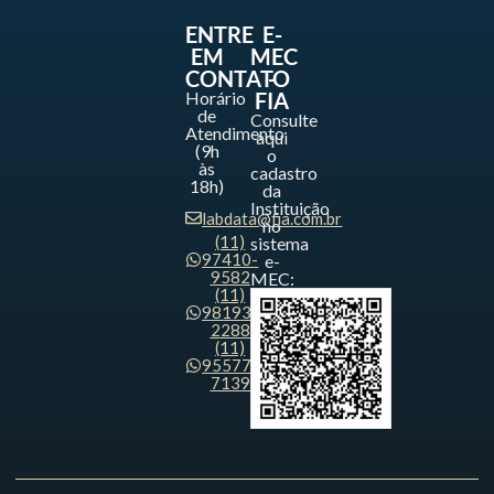
ENTRE
E-
EM
MEC
CONTATO
-
Horário
FIA
de
Consulte
Atendimento
aqui
(9h
o
às
cadastro
18h)
da
Instituição
labdata@fia.com.br
no
(11)
sistema
97410-
e-
9582
MEC:
(11)
98193-
2288
(11)
95577-
7139