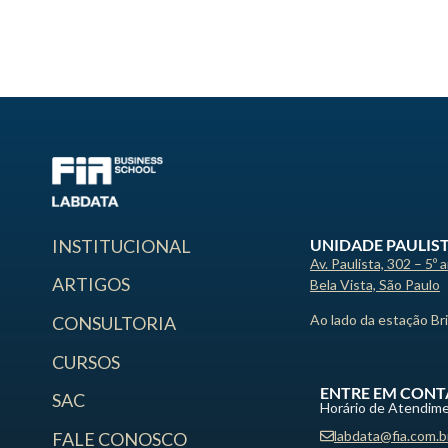
UNIDADE PAULIS
INSTITUCIONAL
Av. Paulista, 302 – 5º 
ARTIGOS
Bela Vista, São Paulo
Ao lado da estação Br
CONSULTORIA
CURSOS
ENTRE EM CONT
SAC
Horário de Atendime
labdata@fia.com.b
FALE CONOSCO