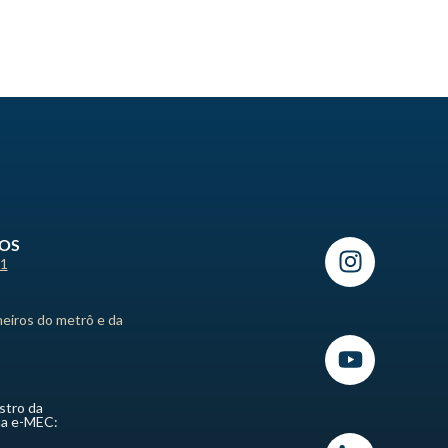
ROS
21
heiros do metrô e da
stro da
ma e-MEC: