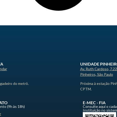
TA
UNIDADE PINHEI
andar
Av. Ruth Cardoso, 7.2
Pinheiros, São Paulo
igadeiro do metrô.
Próxima à estação Pin
CPTM.
ATO
E-MEC - FIA
nto (9h às 18h)
Consulte aqui o cada
Instituição no siste
r