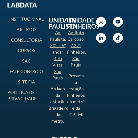
INSTITUCIONAL
UNIDADE
UNIDADE
PAULISTA
PINHEIROS
ARTIGOS
Av.
Av. Ruth
Paulista,
Cardoso,
CONSULTORIA
302 – 5º
7.221
CURSOS
andar
Pinheiros,
Bela
São
SAC
Vista,
Paulo
FALE CONOSCO
São
Próxima
Paulo
SITE FIA
à
Ao lado
estação
POLÍTICA DE
da
Pinheiros
PRIVACIDADE
estação
do metrô
Brigadeiro
e da
do
CPTM.
metrô.