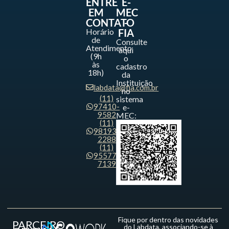
ENTRE
E-
EM
MEC
CONTATO
-
Horário
FIA
de
Consulte
Atendimento
aqui
(9h
o
às
cadastro
18h)
da
Instituição
labdata@fia.com.br
no
(11)
sistema
97410-
e-
9582
MEC:
(11)
98193-
2288
(11)
95577-
7139
Fique por dentro das novidades
PARCEIRO
do Labdata, associando-se à