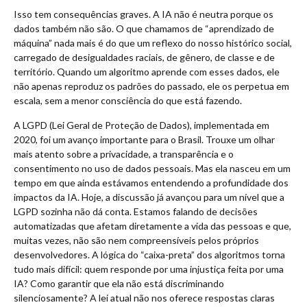
Isso tem consequências graves. A IA não é neutra porque os
dados também não são. O que chamamos de “aprendizado de
máquina” nada mais é do que um reflexo do nosso histórico social,
carregado de desigualdades raciais, de gênero, de classe e de
território. Quando um algoritmo aprende com esses dados, ele
não apenas reproduz os padrões do passado, ele os perpetua em
escala, sem a menor consciência do que está fazendo.
A LGPD (Lei Geral de Proteção de Dados), implementada em
2020, foi um avanço importante para o Brasil. Trouxe um olhar
mais atento sobre a privacidade, a transparência e o
consentimento no uso de dados pessoais. Mas ela nasceu em um
tempo em que ainda estávamos entendendo a profundidade dos
impactos da IA. Hoje, a discussão já avançou para um nível que a
LGPD sozinha não dá conta. Estamos falando de decisões
automatizadas que afetam diretamente a vida das pessoas e que,
muitas vezes, não são nem compreensíveis pelos próprios
desenvolvedores. A lógica do “caixa-preta” dos algoritmos torna
tudo mais difícil: quem responde por uma injustiça feita por uma
IA? Como garantir que ela não está discriminando
silenciosamente? A lei atual não nos oferece respostas claras