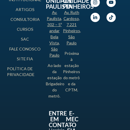
UNIDADE
UNIDADE
PAULISTA
PINHEIROS
ARTIGOS
Av.
Av. Ruth
Paulista,
Cardoso,
CONSULTORIA
302 – 5º
7.221
CURSOS
andar
Pinheiros,
Bela
São
SAC
Vista,
Paulo
FALE CONOSCO
São
Próxima
Paulo
SITE FIA
à
Ao lado
estação
POLÍTICA DE
da
Pinheiros
PRIVACIDADE
estação
do metrô
Brigadeiro
e da
do
CPTM.
metrô.
ENTRE
E-
EM
MEC
CONTATO
-
Horário