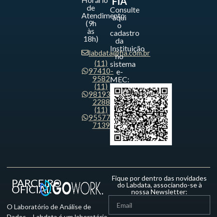
FIA
de
Consulte
Atendimento
aqui
(9h
o
às
cadastro
18h)
da
Instituição
labdata@fia.com.br
no
(11)
sistema
97410-
e-
9582
MEC:
(11)
98193-
2288
(11)
95577-
7139
Fique por dentro das novidades
PARCEIRO
do Labdata, associando-se à
OFICIAL
nossa Newsletter:
O Laboratório de Análise de
Dados – Labdata é um laboratório