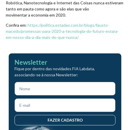
Robótica, Nanotecnologia e Internet das Coisas nunca estiveram
tanto em pauta como agora e são elas que vão
movimentar a economia em 2020.
Confira em:
https://politica.estadao.com.br/blogs/fausto-
macedo/promessas-para-2020-a-tecnologia-do-futuro-estara-
em-nosso-dia-a-dia-mais-do-que-nunca/
Newsletter
Fique por dentro das novidades FIA Labdata,
associando-se à nossa Newsletter:
FAZER CADASTRO