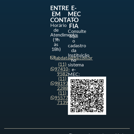
ENTRE
E-
EM
MEC
CONTATO
-
Horário
FIA
de
Consulte
Atendimento
aqui
(9h
o
às
cadastro
18h)
da
Instituição
labdata@fia.com.br
no
(11)
sistema
97410-
e-
9582
MEC:
(11)
98193-
2288
(11)
95577-
7139