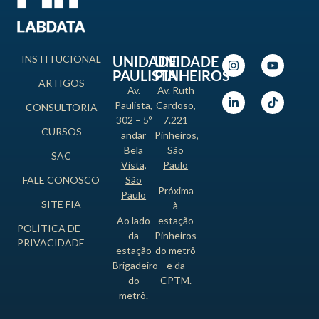
INSTITUCIONAL
UNIDADE
UNIDADE
PAULISTA
PINHEIROS
ARTIGOS
Av.
Av. Ruth
Paulista,
Cardoso,
CONSULTORIA
302 – 5º
7.221
CURSOS
andar
Pinheiros,
Bela
São
SAC
Vista,
Paulo
FALE CONOSCO
São
Próxima
Paulo
SITE FIA
à
Ao lado
estação
POLÍTICA DE
da
Pinheiros
PRIVACIDADE
estação
do metrô
Brigadeiro
e da
do
CPTM.
metrô.