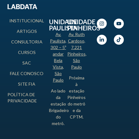
INSTITUCIONAL
UNIDADE
UNIDADE
PAULISTA
PINHEIROS
ARTIGOS
Av.
Av. Ruth
Paulista,
Cardoso,
CONSULTORIA
302 – 5º
7.221
CURSOS
andar
Pinheiros,
Bela
São
SAC
Vista,
Paulo
FALE CONOSCO
São
Próxima
Paulo
SITE FIA
à
Ao lado
estação
POLÍTICA DE
da
Pinheiros
PRIVACIDADE
estação
do metrô
Brigadeiro
e da
do
CPTM.
metrô.