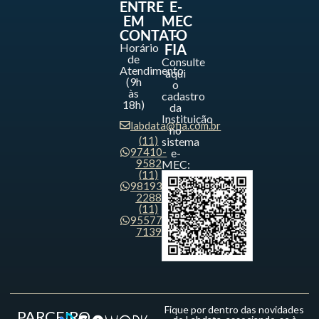
ENTRE
E-
EM
MEC
CONTATO
-
Horário
FIA
de
Consulte
Atendimento
aqui
(9h
o
às
cadastro
18h)
da
Instituição
labdata@fia.com.br
no
(11)
sistema
97410-
e-
9582
MEC:
(11)
98193-
2288
(11)
95577-
7139
Fique por dentro das novidades
PARCEIRO