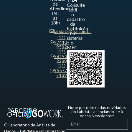
de
Consulte
Atendimento
aqui
(9h
o
às
cadastro
18h)
da
Instituição
labdata@fia.com.br
no
(11)
sistema
97410-
e-
9582
MEC:
(11)
98193-
2288
(11)
95577-
7139
Fique por dentro das novidades
PARCEIRO
do Labdata, associando-se à
OFICIAL
nossa Newsletter:
O Laboratório de Análise de
Dados – Labdata é um laboratório