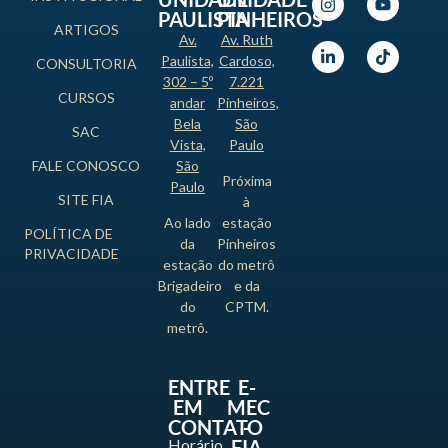
PAULISTA
PINHEIROS
ARTIGOS
Av.
Av. Ruth
Paulista,
Cardoso,
CONSULTORIA
302 – 5º
7.221
CURSOS
andar
Pinheiros,
Bela
São
SAC
Vista,
Paulo
FALE CONOSCO
São
Próxima
Paulo
SITE FIA
à
Ao lado
estação
POLÍTICA DE
da
Pinheiros
PRIVACIDADE
estação
do metrô
Brigadeiro
e da
do
CPTM.
metrô.
ENTRE
E-
EM
MEC
CONTATO
-
Horário
FIA