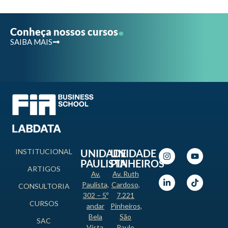
.
Conheça nossos cursos
SAIBA MAIS
INSTITUCIONAL
UNIDADE
UNIDADE
PAULISTA
PINHEIROS
ARTIGOS
Av.
Av. Ruth
Paulista,
Cardoso,
CONSULTORIA
302 – 5º
7.221
CURSOS
andar
Pinheiros,
Bela
São
SAC
Vista,
Paulo