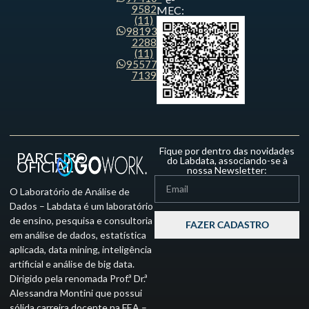
9582
MEC:
(11)
98193-
2288
(11)
95577-
7139
Fique por dentro das novidades
PARCEIRO
do Labdata, associando-se à
OFICIAL
nossa Newsletter:
O Laboratório de Análise de
Dados – Labdata é um laboratório
de ensino, pesquisa e consultoria
FAZER CADASTRO
em análise de dados, estatística
aplicada, data mining, inteligência
artificial e análise de big data.
Dirigido pela renomada Prof.ª Dr.ª
Alessandra Montini que possui
sólida carreira docente na FEA –