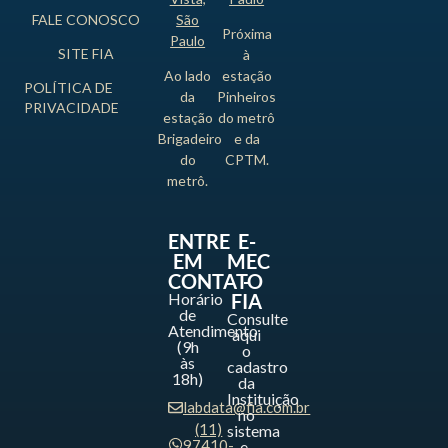
FALE CONOSCO
São
Próxima
Paulo
SITE FIA
à
Ao lado
estação
POLÍTICA DE
da
Pinheiros
PRIVACIDADE
estação
do metrô
Brigadeiro
e da
do
CPTM.
metrô.
ENTRE
E-
EM
MEC
CONTATO
-
Horário
FIA
de
Consulte
Atendimento
aqui
(9h
o
às
cadastro
18h)
da
Instituição
labdata@fia.com.br
no
(11)
sistema
97410-
e-