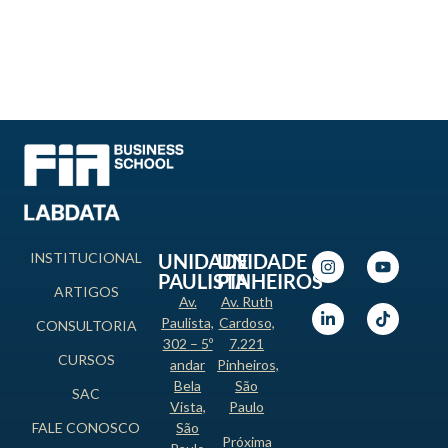
INSTITUCIONAL
UNIDADE
UNIDADE
PAULISTA
PINHEIROS
ARTIGOS
Av.
Av. Ruth
Paulista,
Cardoso,
CONSULTORIA
302 – 5º
7.221
CURSOS
andar
Pinheiros,
Bela
São
SAC
Vista,
Paulo
FALE CONOSCO
São
Próxima