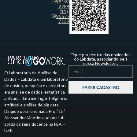
98193-
2288
(11)
95577-
7139
Fique por dentro das novidades
PARCEIRO
do Labdata, associando-se à
OFICIAL
nossa Newsletter:
O Laboratório de Análise de
Dados – Labdata é um laboratório
de ensino, pesquisa e consultoria
FAZER CADASTRO
em análise de dados, estatística
aplicada, data mining, inteligência
artificial e análise de big data.
Dirigido pela renomada Prof.ª Dr.ª
Alessandra Montini que possui
sólida carreira docente na FEA –
USP.