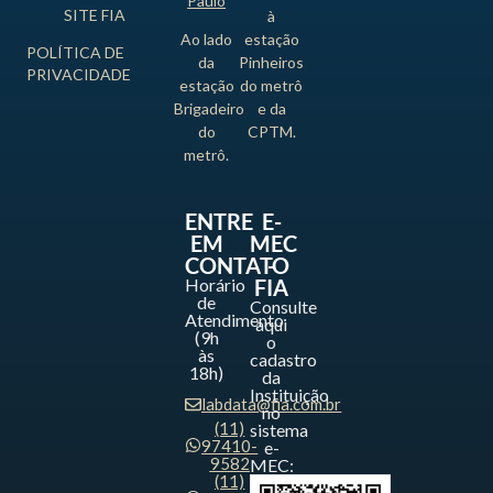
Paulo
SITE FIA
à
Ao lado
estação
POLÍTICA DE
da
Pinheiros
PRIVACIDADE
estação
do metrô
Brigadeiro
e da
do
CPTM.
metrô.
ENTRE
E-
EM
MEC
CONTATO
-
Horário
FIA
de
Consulte
Atendimento
aqui
(9h
o
às
cadastro
18h)
da
Instituição
labdata@fia.com.br
no
(11)
sistema
97410-
e-
9582
MEC:
(11)