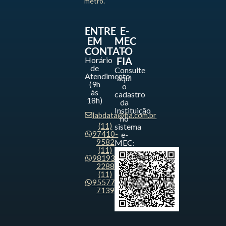
metrô.
ENTRE
E-
EM
MEC
CONTATO
-
Horário
FIA
de
Consulte
Atendimento
aqui
(9h
o
às
cadastro
18h)
da
Instituição
labdata@fia.com.br
no
(11)
sistema
97410-
e-
9582
MEC:
(11)
98193-
2288
(11)
95577-
7139