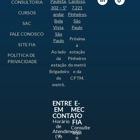
Paulista,
Cardoso,
CONSULTORIA
302 – 5º
7.221
CURSOS
andar
Pinheiros,
Bela
São
SAC
Vista,
Paulo
FALE CONOSCO
São
Próxima
Paulo
SITE FIA
à
Ao lado
estação
POLÍTICA DE
da
Pinheiros
PRIVACIDADE
estação
do metrô
Brigadeiro
e da
do
CPTM.
metrô.
ENTRE
E-
EM
MEC
CONTATO
-
Horário
FIA
de
Consulte
Atendimento
aqui
(9h
o