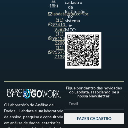
às
cadastro
18h)
da
Instituição
labdata@fia.com.br
no
(11)
sistema
97410-
e-
9582
MEC:
(11)
98193-
2288
(11)
95577-
7139
Fique por dentro das novidades
PARCEIRO
do Labdata, associando-se à
OFICIAL
nossa Newsletter:
O Laboratório de Análise de
Dados – Labdata é um laboratório
de ensino, pesquisa e consultoria
FAZER CADASTRO
em análise de dados, estatística