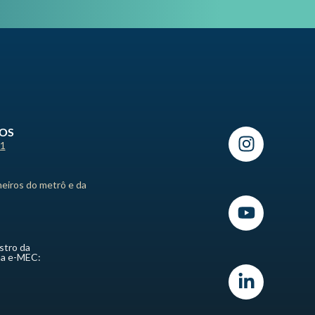
ROS
21
heiros do metrô e da
stro da
ma e-MEC: