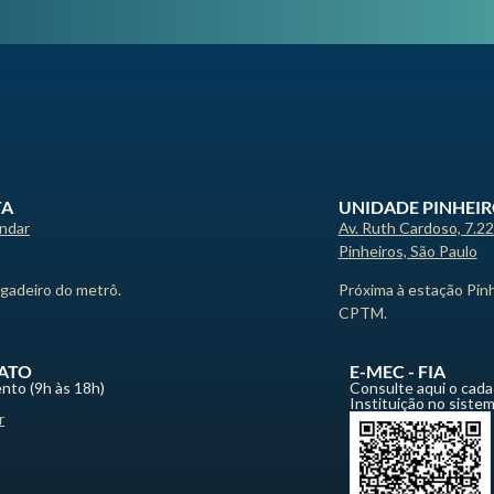
TA
UNIDADE PINHEI
andar
Av. Ruth Cardoso, 7.2
Pinheiros, São Paulo
igadeiro do metrô.
Próxima à estação Pin
CPTM.
ATO
E-MEC - FIA
nto (9h às 18h)
Consulte aqui o cada
Instituição no siste
r