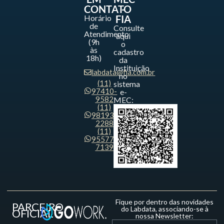
CONTATO
-
Horário
FIA
de
Consulte
Atendimento
aqui
(9h
o
às
cadastro
18h)
da
Instituição
labdata@fia.com.br
no
(11)
sistema
97410-
e-
9582
MEC:
(11)
98193-
2288
(11)
95577-
7139
Fique por dentro das novidades
PARCEIRO
do Labdata, associando-se à
OFICIAL
nossa Newsletter: