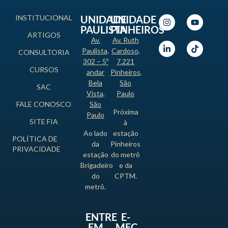
INSTITUCIONAL
UNIDADE
UNIDADE
PAULISTA
PINHEIROS
ARTIGOS
Av.
Av. Ruth
Paulista,
Cardoso,
CONSULTORIA
302 – 5º
7.221
CURSOS
andar
Pinheiros,
Bela
São
SAC
Vista,
Paulo
FALE CONOSCO
São
Próxima
Paulo
SITE FIA
à
Ao lado
estação
POLÍTICA DE
da
Pinheiros
PRIVACIDADE
estação
do metrô
Brigadeiro
e da
do
CPTM.
metrô.
ENTRE
E-
EM
MEC