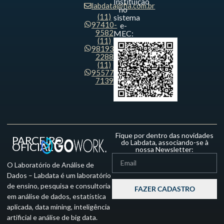
Instituição
labdata@fia.com.br
no
(11)
sistema
97410-
e-
9582
MEC:
(11)
98193-
2288
(11)
95577-
7139
Fique por dentro das novidades
PARCEIRO
do Labdata, associando-se à
OFICIAL
nossa Newsletter:
O Laboratório de Análise de
Dados – Labdata é um laboratório
de ensino, pesquisa e consultoria
FAZER CADASTRO
em análise de dados, estatística
aplicada, data mining, inteligência
artificial e análise de big data.