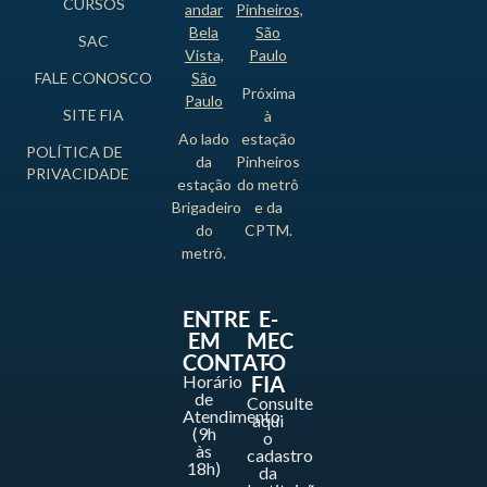
CURSOS
andar
Pinheiros,
Bela
São
SAC
Vista,
Paulo
FALE CONOSCO
São
Próxima
Paulo
SITE FIA
à
Ao lado
estação
POLÍTICA DE
da
Pinheiros
PRIVACIDADE
estação
do metrô
Brigadeiro
e da
do
CPTM.
metrô.
ENTRE
E-
EM
MEC
CONTATO
-
Horário
FIA
de
Consulte
Atendimento
aqui
(9h
o
às
cadastro
18h)
da