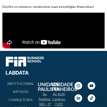
Decifre os números, revolucione suas estratégias financeiras!
INSTITUCIONAL
UNIDADE
UNIDADE
PAULISTA
PINHEIROS
ARTIGOS
Av.
Av. Ruth
Paulista,
Cardoso,
CONSULTORIA
302 – 5º
7.221