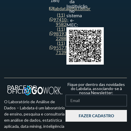
18h)
da
Instituição
labdata@fia.com.br
no
(11)
sistema
97410-
e-
9582
MEC:
(11)
98193-
2288
(11)
95577-
7139
Fique por dentro das novidades
PARCEIRO
do Labdata, associando-se à
OFICIAL
nossa Newsletter:
O Laboratório de Análise de
Dados – Labdata é um laboratório
de ensino, pesquisa e consultoria
FAZER CADASTRO
em análise de dados, estatística
aplicada, data mining, inteligência