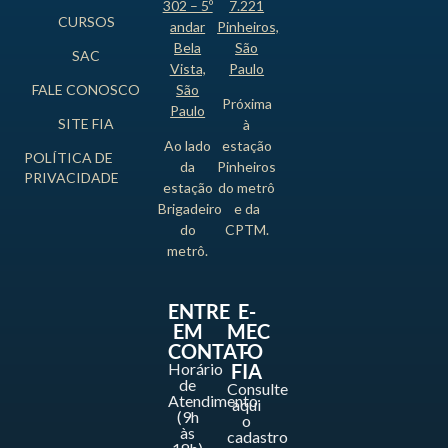
302 – 5º
7.221
CURSOS
andar
Pinheiros,
Bela
São
SAC
Vista,
Paulo
FALE CONOSCO
São
Próxima
Paulo
SITE FIA
à
Ao lado
estação
POLÍTICA DE
da
Pinheiros
PRIVACIDADE
estação
do metrô
Brigadeiro
e da
do
CPTM.
metrô.
ENTRE
E-
EM
MEC
CONTATO
-
Horário
FIA
de
Consulte
Atendimento
aqui
(9h
o
às
cadastro