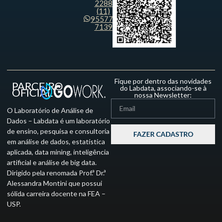
2288
(11)
95577-
7139
Fique por dentro das novidades
PARCEIRO
do Labdata, associando-se à
OFICIAL
nossa Newsletter:
O Laboratório de Análise de
Dados – Labdata é um laboratório
de ensino, pesquisa e consultoria
FAZER CADASTRO
em análise de dados, estatística
aplicada, data mining, inteligência
artificial e análise de big data.
Dirigido pela renomada Prof.ª Dr.ª
Alessandra Montini que possui
sólida carreira docente na FEA –
USP.