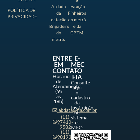
Ao lado
estação
POLÍTICA DE
da
Pinheiros
PRIVACIDADE
estação
do metrô
Brigadeiro
e da
do
CPTM.
metrô.
ENTRE
E-
EM
MEC
CONTATO
-
Horário
FIA
de
Consulte
Atendimento
aqui
(9h
o
às
cadastro
18h)
da
Instituição
labdata@fia.com.br
no
(11)
sistema
97410-
e-
9582
MEC:
(11)
98193-