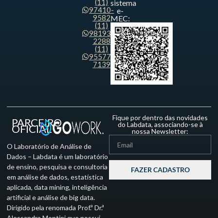
(11)
sistema
97410-
e-
9582
MEC:
(11)
98193-
2288
(11)
95577-
7139
Fique por dentro das novidades
PARCEIRO
do Labdata, associando-se à
OFICIAL
nossa Newsletter:
O Laboratório de Análise de
Dados – Labdata é um laboratório
de ensino, pesquisa e consultoria
FAZER CADASTRO
em análise de dados, estatística
aplicada, data mining, inteligência
artificial e análise de big data.
Dirigido pela renomada Prof.ª Dr.ª
Alessandra Montini que possui