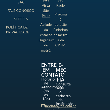
Bela
São
SAC
Vista,
Paulo
FALE CONOSCO
São
Próxima
Paulo
SITE FIA
à
Ao lado
estação
POLÍTICA DE
da
Pinheiros
PRIVACIDADE
estação
do metrô
Brigadeiro
e da
do
CPTM.
metrô.
ENTRE
E-
EM
MEC
CONTATO
-
Horário
FIA
de
Consulte
Atendimento
aqui
(9h
o
às
cadastro
18h)
da
Instituição
labdata@fia.com.br
no