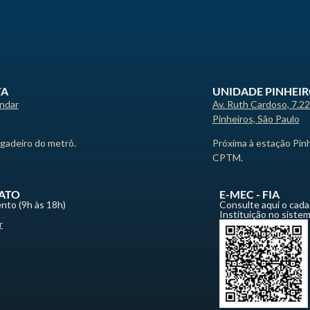
TA
UNIDADE PINHEI
andar
Av. Ruth Cardoso, 7.2
Pinheiros, São Paulo
igadeiro do metrô.
Próxima à estação Pin
CPTM.
ATO
E-MEC - FIA
nto (9h às 18h)
Consulte aqui o cada
Instituição no siste
r