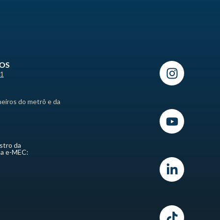
ROS
21
heiros do metrô e da
stro da
ma e-MEC: