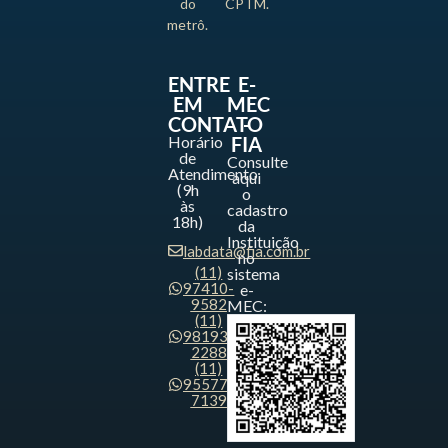
do
CPTM.
metrô.
ENTRE
E-
EM
MEC
CONTATO
-
Horário
FIA
de
Consulte
Atendimento
aqui
(9h
o
às
cadastro
18h)
da
Instituição
labdata@fia.com.br
no
(11)
sistema
97410-
e-
9582
MEC:
(11)
98193-
2288
(11)
95577-
7139