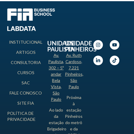
INSTITUCIONAL
UNIDADE
UNIDADE
PAULISTA
PINHEIROS
ARTIGOS
Av.
Av. Ruth
Paulista,
Cardoso,
CONSULTORIA
302 – 5º
7.221
CURSOS
andar
Pinheiros,
Bela
São
SAC
Vista,
Paulo
FALE CONOSCO
São
Próxima
Paulo
SITE FIA
à
Ao lado
estação
POLÍTICA DE
da
Pinheiros
PRIVACIDADE
estação
do metrô
Brigadeiro
e da