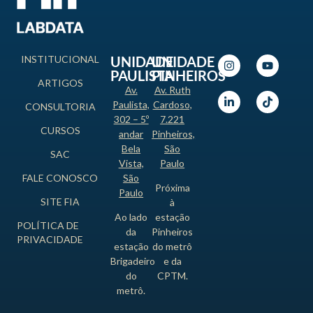
INSTITUCIONAL
UNIDADE
UNIDADE
PAULISTA
PINHEIROS
ARTIGOS
Av.
Av. Ruth
Paulista,
Cardoso,
CONSULTORIA
302 – 5º
7.221
CURSOS
andar
Pinheiros,
Bela
São
SAC
Vista,
Paulo
FALE CONOSCO
São
Próxima
Paulo
SITE FIA
à
Ao lado
estação
POLÍTICA DE
da
Pinheiros
PRIVACIDADE
estação
do metrô
Brigadeiro
e da
do
CPTM.
metrô.