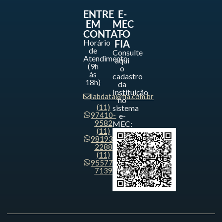
ENTRE
E-
EM
MEC
CONTATO
-
Horário
FIA
de
Consulte
Atendimento
aqui
(9h
o
às
cadastro
18h)
da
Instituição
labdata@fia.com.br
no
(11)
sistema
97410-
e-
9582
MEC:
(11)
98193-
2288
(11)
95577-
7139