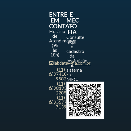
ENTRE
E-
EM
MEC
CONTATO
-
Horário
FIA
de
Consulte
Atendimento
aqui
(9h
o
às
cadastro
18h)
da
Instituição
labdata@fia.com.br
no
(11)
sistema
97410-
e-
9582
MEC:
(11)
98193-
2288
(11)
95577-
7139