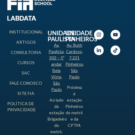
INSTITUCIONAL
UNIDADE
UNIDADE
PAULISTA
PINHEIROS
ARTIGOS
Av.
Av. Ruth
Paulista,
Cardoso,
CONSULTORIA
302 – 5º
7.221
CURSOS
andar
Pinheiros,
Bela
São
SAC
Vista,
Paulo
FALE CONOSCO
São
Próxima
Paulo
SITE FIA
à
Ao lado
estação
POLÍTICA DE
da
Pinheiros
PRIVACIDADE
estação
do metrô
Brigadeiro
e da
do
CPTM.
metrô.