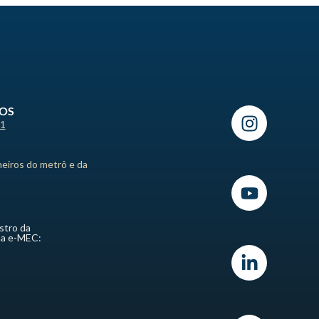
ROS
21
heiros do metrô e da
stro da
ma e-MEC: