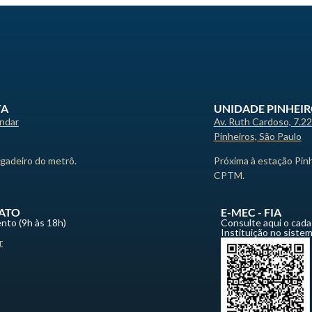
TA
UNIDADE PINHEI
andar
Av. Ruth Cardoso, 7.2
Pinheiros, São Paulo
igadeiro do metrô.
Próxima à estação Pin
CPTM.
ATO
E-MEC - FIA
nto (9h às 18h)
Consulte aqui o cada
Instituição no siste
r