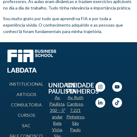
professores. As aulas eram dinâmicas e traziam exercícios aplicáveis
no dia a dia de trabalho. Tudo tinha relevância e importância prática.
Sou muito grato por tudo que aprendi na FIA e por toda a
experiência vivida. O conhecimento adquirido e as pessoas que
conheci lá foram fundamentais para minha trajetória.
INSTITUCIONAL
UNIDADE
UNIDADE
PAULISTA
PINHEIROS
ARTIGOS
Av.
Av. Ruth
Paulista,
Cardoso,
CONSULTORIA
302 – 5º
7.221
CURSOS
andar
Pinheiros,
Bela
São
SAC
Vista,
Paulo
FALE CONOSCO
São