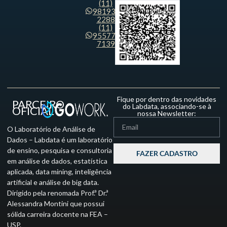
(11)
98193-
2288
(11)
95577-
7139
Fique por dentro das novidades
PARCEIRO
do Labdata, associando-se à
OFICIAL
nossa Newsletter:
O Laboratório de Análise de
Dados – Labdata é um laboratório
de ensino, pesquisa e consultoria
FAZER CADASTRO
em análise de dados, estatística
aplicada, data mining, inteligência
artificial e análise de big data.
Dirigido pela renomada Prof.ª Dr.ª
Alessandra Montini que possui
sólida carreira docente na FEA –
USP.