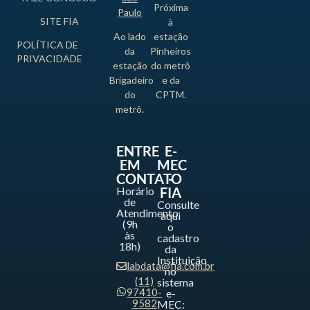
Próxima
Paulo
SITE FIA
à
Ao lado
estação
POLÍTICA DE
da
Pinheiros
PRIVACIDADE
estação
do metrô
Brigadeiro
e da
do
CPTM.
metrô.
ENTRE
E-
EM
MEC
CONTATO
-
Horário
FIA
de
Consulte
Atendimento
aqui
(9h
o
às
cadastro
18h)
da
Instituição
labdata@fia.com.br
no
(11)
sistema
97410-
e-
9582
MEC: